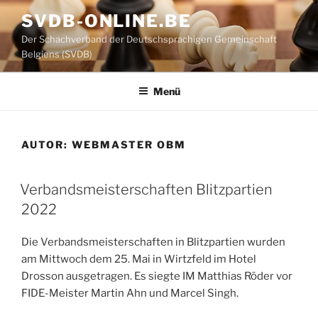
Zum
SVDB-ONLINE.BE
Inhalt
Der Schachverband der Deutschsprachigen Gemeinschaft
springen
Belgiens (SVDB)
Menü
AUTOR:
WEBMASTER OBM
Verbandsmeisterschaften Blitzpartien
2022
Die Verbandsmeisterschaften in Blitzpartien wurden
am Mittwoch dem 25. Mai in Wirtzfeld im Hotel
Drosson ausgetragen. Es siegte IM Matthias Röder vor
FIDE-Meister Martin Ahn und Marcel Singh.