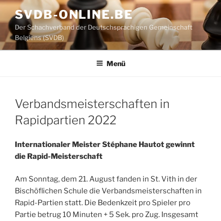
Zum
SVDB-ONLINE.BE
Inhalt
Der Schachverband der Deutschsprachigen Gemeinschaft
springen
Belgiens (SVDB)
Menü
Verbandsmeisterschaften in
Rapidpartien 2022
Internationaler Meister Stéphane Hautot gewinnt
die Rapid-Meisterschaft
Am Sonntag, dem 21. August fanden in St. Vith in der
Bischöflichen Schule die Verbandsmeisterschaften in
Rapid-Partien statt. Die Bedenkzeit pro Spieler pro
Partie betrug 10 Minuten + 5 Sek. pro Zug. Insgesamt