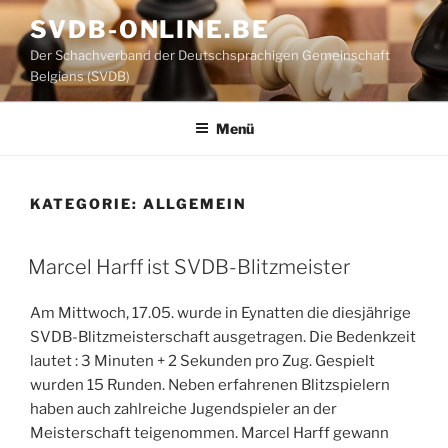
Zum
SVDB-ONLINE.BE
Inhalt
Der Schachverband der Deutschsprachigen Gemeinschaft
springen
Belgiens (SVDB)
Menü
KATEGORIE:
ALLGEMEIN
Marcel Harff ist SVDB-Blitzmeister
Am Mittwoch, 17.05. wurde in Eynatten die diesjährige
SVDB-Blitzmeisterschaft ausgetragen. Die Bedenkzeit
lautet : 3 Minuten + 2 Sekunden pro Zug. Gespielt
wurden 15 Runden. Neben erfahrenen Blitzspielern
haben auch zahlreiche Jugendspieler an der
Meisterschaft teigenommen. Marcel Harff gewann